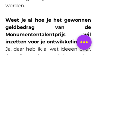
worden.
Weet je al hoe je het gewonnen 
geldbedrag van de 
Monumententalentprijs wil 
inzetten voor je ontwikkeling?
Ja, daar heb ik al wat ideeën over. 
Ik liet het tijdens het 
Monumentencongres al even 
vallen: ik wil het bedrag graag 
inzetten om een aantal 
themaparken te bezoeken die al te 
maken hebben met 
erfgoedstatussen, en te 
onderzoeken hoe zij daarmee 
omgaan in hun verdere 
ontwikkeling. Het lijkt me 
bijzonder waardevol om die 